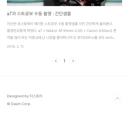
a7과 스트로보 수동 촬영 : 간단샘플
지난번 포스팅에서 얘기한 스트로보 수동 촬영샘플 사진 간단하게 올려본다.
촬영은요렇게 찍었다. a7 + Nikkor AF35mm 2.0D + Canon 430ex2 흔
히들 많이 하는 이종교배.난 니콘을 좋아하니까 또 후지S5Pro를 코닥 slr/n을
사용할꺼기 때문에 니콘렌즈를... 뭐 희망사항이지만... 여튼a7과 니콘렌즈를
2014. 2. 11.
이종교배해서 많이 촬영하고 있다. 먼저 스트로보 없이 촬영방 조명인 삼파장
36W 주광색 조명을 등지고 촬영했다.조리개값은 2.8오토iso값이 1000이
1
나왔다. 뭐 그냥 보기엔 괜찮다. 다음은 스트로보 촬영스트로보 촬영의 결과물
이 조금 더 부드러운 느낌을 나타낸다.발광량은 1/32 45도 바운스 제목 그대
로 간단샘플 비교기난 노후레쉬가 좋다하면 어쩔수없다. 초파 수고했어~
Designed by 티스토리
© Daum Corp.