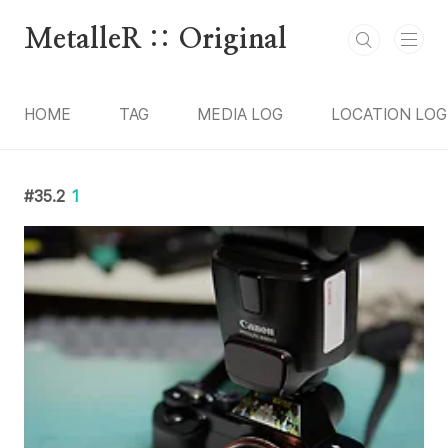
본문 바로가기
MetalleR :: Original
HOME
TAG
MEDIA LOG
LOCATION LOG
35.2
1