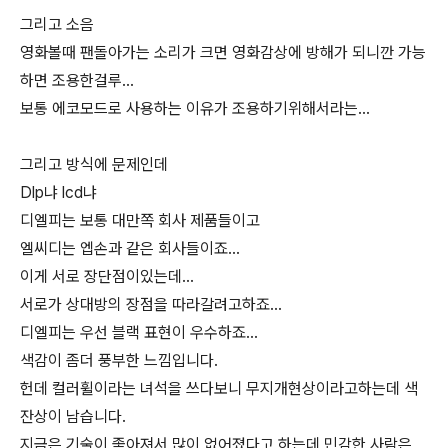
그리고 소음
영화볼때 팬돌아가는 소리가 크면 영화감상에 방해가 되니깐 가능
하면 조용한걸루...
보통 에코모드로 사용하는 이유가 조용하기위해서라는...
그리고 방식에 문제인데
Dlp냐 lcd냐
디엘피는 보통 대만쪽 회사 제품들이고
엘씨디는 엡손과 같은 회사들이죠...
이게 서로 장단점이있는데...
서로가 상대방의 장점을 따라갈려고하죠...
디엘피는 우선 블랙 표현이 우수하죠...
색감이 좀더 풍부한 느낌입니다.
헌데 컬러휠이라는 녀석을 쓰다보니 무지개현상이라고하는데 색
잔상이 남습니다.
지금은 기술이 좋아져서 많이 없어졌다고 하는데 민감한 사람은