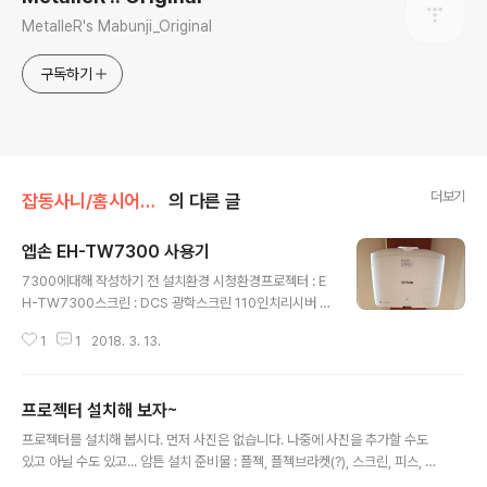
MetalleR's Mabunji_Original
구독하기
더보기
잡동사니/홈시어터 관련
의 다른 글
엡손 EH-TW7300 사용기
글 내용
7300에대해 작성하기 전 설치환경 시청환경프로젝터 : E
H-TW7300스크린 : DCS 광학스크린 110인치리시버 :
마란츠 SR7011(채널 : 7.1.4)소스기기 : 오포203(4K플레
1
1
2018. 3. 13.
이어), 미박스와 크롬캐스트 울트라(넷플릭스, 유투브 등)
우선 기본적인 사항은 2300안시에 4k해상도 플젝인데유
사4k(4k인핸스먼트)제품으로 소니의 리얼4k(가격은 최
프로젝터 설치해 보자~
소 2배정도의 차이)와는 차이가 있다. 칼같은 해상도는 다
글 내용
소 떨어진다.그러나 내 기준에 2.5미터 시청거리(화면 110
프로젝터를 설치해 봅시다. 먼저 사진은 없습니다. 나중에 사진을 추가할 수도
인치)에서는 만족할만한 해상감을 보여준다.(아래 사진들
있고 아닐 수도 있고... 암튼 설치 준비물 : 플젝, 플젝브라켓(?), 스크린, 피스, 칼
이 약간 흐릿하게 보이나 촬영상 문제이며 실제는 훨씬 선
블럭, 나비볼트, 홀쏘, 전동공구(콘크리트일 경우 with 콘크리트 기리), 수평계,