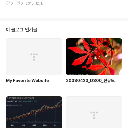
명하다.)그리고 HDR을 지원해서 보다 생동감 넘치는 화면
0
0
2015. 12. 1.
줄자, 연필, 의자 기타 등등 플젝은 상하좌우 시프트가 되면 좋지만 보급형 들은
을 뿌려준다.그리고 Lcd플젝이라 블랙이 어떨까 많이 궁
그 기능이 상당히 제한적이라... 눈으로 잘 맞춰야겠습니다. 설치하고자 하는 장
금했었는데....
소에 투사거리와 방의 크기등을 고려해서 정 가운데를 선정합니다. *보통 투사
거리는 3미터 정도를 하죠... 투영하는 방향의 수직 방향으로 램프 위치가 가운
데가 되도록 선정합니다. 위치가 선정되었으면 플젝을 손으로 들고 대충 한번
이 블로그 인기글
쏴봅니다. 위치가 적당한지 문제가 없는지 있으면 어떤문젠가 확인합니다...
My Favorite Website
20080420_D300_선유도