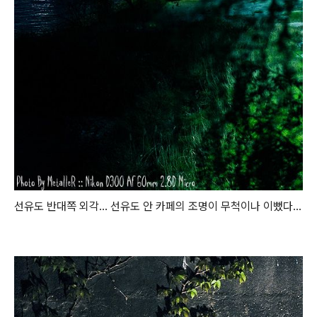
선유도 반대쪽 외각... 선유도 안 카페의 조명이 무척이나 이뻤다...