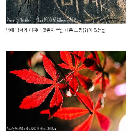
벽에 낙서가 어찌나 많은지 ^^;;; 나름 느낌(?)이 있는;;;