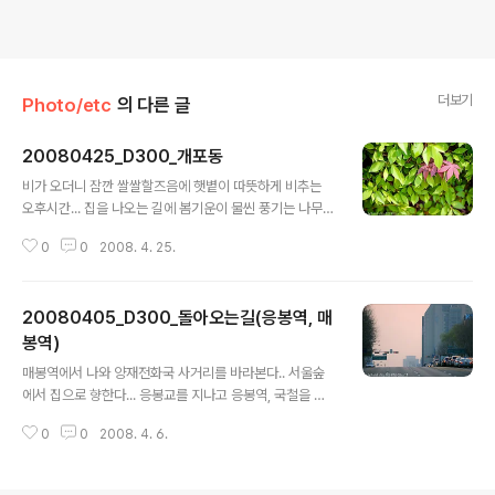
더보기
Photo/etc
의 다른 글
20080425_D300_개포동
글 내용
비가 오더니 잠깐 쌀쌀할즈음에 햇볕이 따뜻하게 비추는
오후시간... 집을 나오는 길에 봄기운이 물씬 풍기는 나무와
풀들을 보면서... 푸른잎들 사이로 약간 쌩뚱맞게 붉은 색의
0
0
2008. 4. 25.
잎.. 길거리 화단에 피어있던 꽃... 무척이나 화려했던 꽃...
상준옹 그냥 가고 있으라니깐 바라보고있다.ㅋ
20080405_D300_돌아오는길(응봉역, 매
봉역)
글 내용
매봉역에서 나와 양재전화국 사거리를 바라본다.. 서울숲
에서 집으로 향한다... 응봉교를 지나고 응봉역, 국철을 타
고 옥수, 다시 매봉역을 향한다.. 매봉역에서 다시 집으로
0
0
2008. 4. 6.
가는 버스를 탄다... 가까운 전철은 개포동역이 있고 대치역
이 있지만... 난 언젠가 부터 매봉역에서 버스를 탄다.. 다른
역들 보다 계단이 적다는 이유에서다... 그리고 이곳에서 버