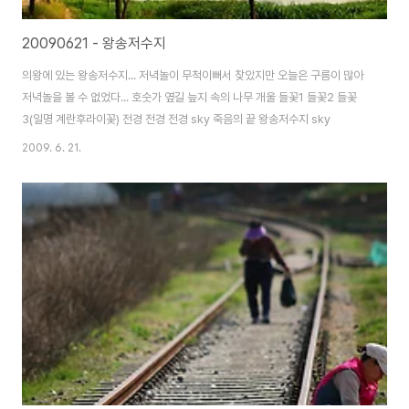
20090621 - 왕송저수지
의왕에 있는 왕송저수지... 저녁놀이 무척이뻐서 찾았지만 오늘은 구름이 많아
저녁놀을 볼 수 없었다... 호숫가 옆길 늪지 속의 나무 개울 들꽃1 들꽃2 들꽃
3(일명 계란후라이꽃) 전경 전경 전경 sky 죽음의 끝 왕송저수지 sky
2009. 6. 21.